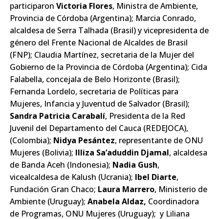
participaron
Victoria Flores
, Ministra de Ambiente,
Provincia de Córdoba (Argentina);
Marcia Conrado,
alcaldesa de Serra Talhada (Brasil) y vicepresidenta de
género del Frente Nacional de Alcaldes de Brasil
(FNP); Claudia Martínez, secretaria de la Mujer del
Gobierno de la Provincia de Córdoba (Argentina); Cida
Falabella, concejala de Belo Horizonte (Brasil);
Fernanda Lordelo, secretaria de Políticas para
Mujeres, Infancia y Juventud de Salvador (Brasil);
Sandra Patricia Carabalí
, Presidenta de la Red
Juvenil del Departamento del Cauca (REDEJOCA),
(Colombia);
Nidya Pesántez
, representante de ONU
Mujeres (Bolivia);
Illiza Sa’aduddin Djamal
, alcaldesa
de Banda Aceh (Indonesia);
Nadia Gush
,
vicealcaldesa de Kalush (Ucrania);
Ibel Diarte
,
Fundación Gran Chaco;
Laura Marrero
, Ministerio de
Ambiente (Uruguay);
Anabela Aldaz,
Coordinadora
de Programas, ONU Mujeres (Uruguay); y Liliana