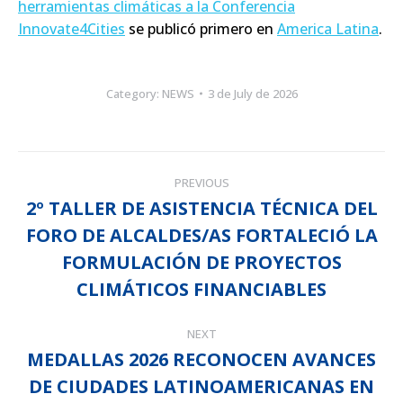
herramientas climáticas a la Conferencia
Innovate4Cities
se publicó primero en
America Latina
.
Category:
NEWS
3 de July de 2026
POST
PREVIOUS
NAVIGATION
2º TALLER DE ASISTENCIA TÉCNICA DEL
FORO DE ALCALDES/AS FORTALECIÓ LA
Previous
FORMULACIÓN DE PROYECTOS
post:
CLIMÁTICOS FINANCIABLES
NEXT
MEDALLAS 2026 RECONOCEN AVANCES
DE CIUDADES LATINOAMERICANAS EN
Next