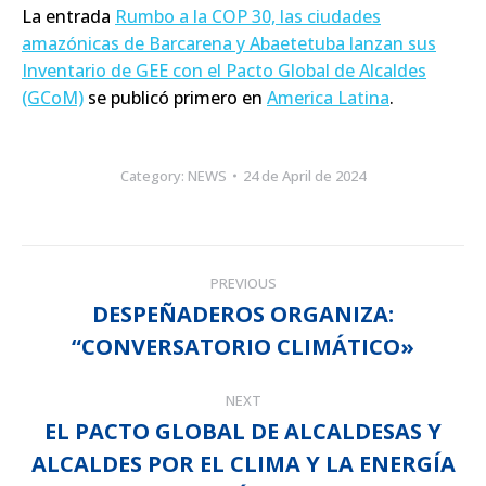
La entrada
Rumbo a la COP 30, las ciudades
amazónicas de Barcarena y Abaetetuba lanzan sus
Inventario de GEE con el Pacto Global de Alcaldes
(GCoM)
se publicó primero en
America Latina
.
Category:
NEWS
24 de April de 2024
POST
PREVIOUS
NAVIGATION
DESPEÑADEROS ORGANIZA:
Previous
“CONVERSATORIO CLIMÁTICO»
post:
NEXT
EL PACTO GLOBAL DE ALCALDESAS Y
ALCALDES POR EL CLIMA Y LA ENERGÍA